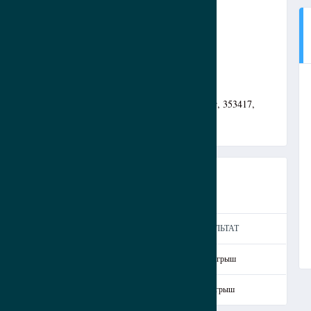
а, Краснодарский край, Южный федеральный округ, 353417,
2-Й ТАЙМ
ГОЛЫ
РЕЗУЛЬТАТ
0
0
Проигрыш
3
3
Выигрыш