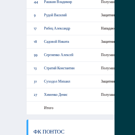
44
Рашкин Владимир
Полузащитник
9
Рудой Василий
Защитник
17
Рябец Александр
Нападающий
18
Садовой Никита
Защитник
99
Сергиенко Алексей
Полузащитник
13
Стратий Константин
Полузащитник
31
Суходол Михаил
Защитник
27
Хименко Денис
Полузащитник
Итого
ФК ПОНТОС