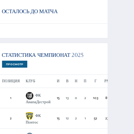
ОСТАЛОСЬ ДО МАТЧА
СТАТИСТИКА ЧЕМПИОНАТ 2025
ПРОСМОТР
ПОЗИЦИЯ
КЛУБ
И
В
Н
П
Г
РМ
О
ФК
1
15
13
0
2
103
81
39
АнапаДестрой
ФК
2
15
12
2
1
52
27
38
Понтос