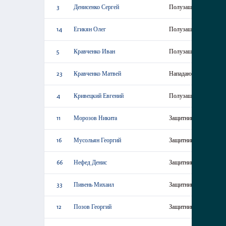
3
Денисенко Сергей
Полузащитник
14
Егикян Олег
Полузащитник
5
Кравченко Иван
Полузащитник
23
Кравченко Матвей
Нападающий
4
Кривецкий Евгений
Полузащитник
11
Морозов Никита
Защитник
16
Мусольян Георгий
Защитник
66
Нефед Денис
Защитник
33
Пивень Михаил
Защитник
12
Позов Георгий
Защитник