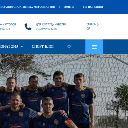
НИЗАЦИЯ СПОРТИВНЫХ МЕРОПРИЯТИЙ
ВОЙТИ
РЕГИСТРАЦИЯ
ЗАКАЗЫ ()
АНИЗАТОРОВ
ДЛЯ СОТРУДНИЧЕСТВА
0
₽
5823038
TEL:89398202345
ОНАТ 2025
СПОРТ-БЛОГ