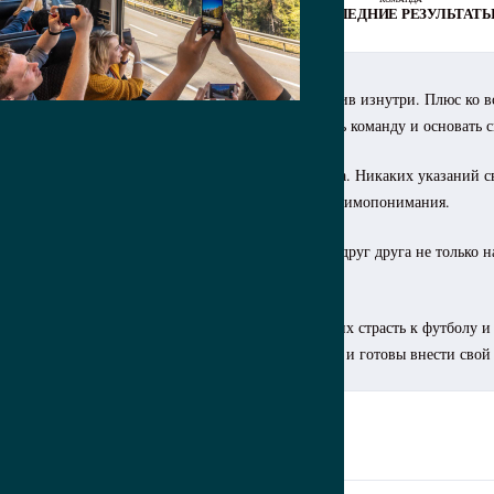
ТУРНИРНАЯ ТАБЛИЦА
ПОСЛЕДНИЕ РЕЗУЛЬТАТ
едовольство игровым временем разъедало коллектив изнутри. Плюс ко в
оков, не выдержав накала страстей, решила покинуть команду и основать 
ая народная команда, где ребята сами себе хозяева. Никаких указаний 
футбольная республика, где царит дух свободы и взаимопонимания.
е просто команда, это семья. Ребята поддерживают друг друга не только 
а друг в друга делает их сильнее.
 спонсоров, партнеров, всех, кто готов разделить их страсть к футболу 
к что, если вы верите в силу народного футбола и готовы внести свой 