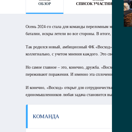
ОБЗОР
СПИСОК УЧАСТНИКОВ
Осень 2024-го стала для команды переломным моментом. Н
баталии, искры летели во все стороны. В итоге, часть игр
Так родился новый, амбициозный ФК «Восход»! Это Анапск
коллегиально, с учетом мнения каждого. Это своего рода 
Но самое главное – это, конечно, дружба. «Восход» – это н
переживают поражения. И именно эта сплоченность, эта вер
И конечно, «Восход» открыт для сотрудничества. Они ищут
единомышленников любая задача становится выполнимой. Та
КОМАНДА