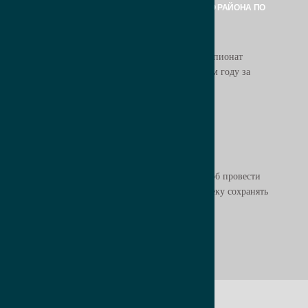
ЧЕМПИОНАТ АНАПСКОГО РАЙОНА ПО
ФУТБОЛУ – 2025
22.05.2025
В Анапе 17.05 стартовал долгожданный чемпионат
Анапского района – 2025 по футболу! В этом году за
звание чемпиона сразятся 9...
О СПОРТЕ
СПОРТ -ЭТО
17.05.2025
Спорт — это не просто увлечение или способ провести
время, это образ жизни. Он помогает человеку сохранять
здоровье, развивать дисциплину...