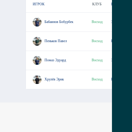
ИГРОК
КЛУБ
ПОЛОЖЕНИ
Восход
Защитник
Бабаянов Бобурбек
Восход
Вратарь
Пеньков Павел
Восход
Защитник
Помаз Эдуард
Восход
Вратарь
Хрулёв Эрик