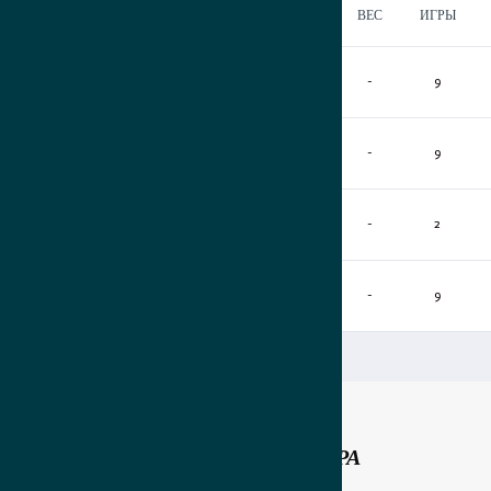
Е
РОСТ
ВЕС
ИГРЫ
0
0
0
0
-
-
9
0
0
0
0
-
-
9
0
0
0
0
-
-
2
0
0
0
0
-
-
9
СПОНСОРЫ ТУРНИРА