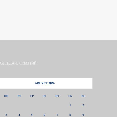
АЛЕНДАРЬ СОБЫТИЙ
АВГУСТ 2026
ПН
ВТ
СР
ЧТ
ПТ
СБ
ВС
1
2
3
4
5
6
7
8
9