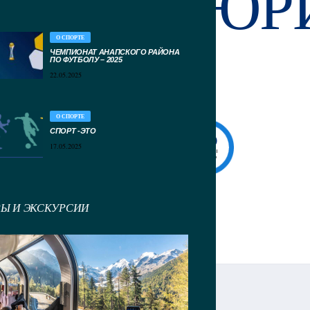
ИЙ ЮР
О СПОРТЕ
ЧЕМПИОНАТ АНАПСКОГО РАЙОНА
ПО ФУТБОЛУ – 2025
ВОЗРАСТ
22.05.2025
24 Лет
О СПОРТЕ
СПОРТ -ЭТО
0
0.00
17.05.2025
Голы за
Ассисты
игру
за игру
РЫ И ЭКСКУРСИИ
36.4
В