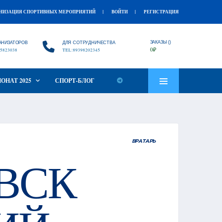
НИЗАЦИЯ СПОРТИВНЫХ МЕРОПРИЯТИЙ
ВОЙТИ
РЕГИСТРАЦИЯ
ЗАКАЗЫ ()
АНИЗАТОРОВ
ДЛЯ СОТРУДНИЧЕСТВА
0
₽
5823038
TEL:89398202345
ОНАТ 2025
СПОРТ-БЛОГ
ВРАТАРЬ
ВСК