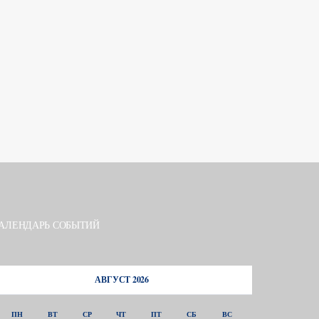
АЛЕНДАРЬ СОБЫТИЙ
АВГУСТ 2026
ПН
ВТ
СР
ЧТ
ПТ
СБ
ВС