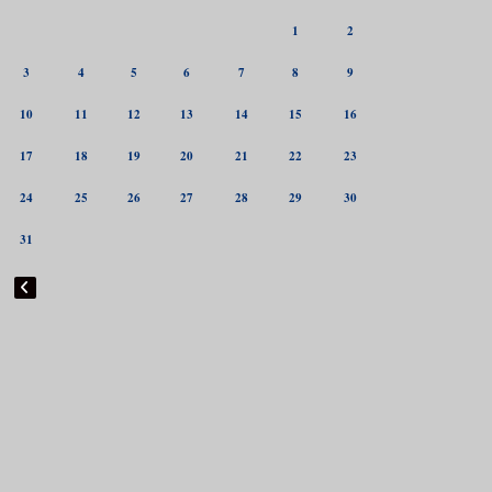
1
2
3
4
5
6
7
8
9
10
11
12
13
14
15
16
17
18
19
20
21
22
23
24
25
26
27
28
29
30
31