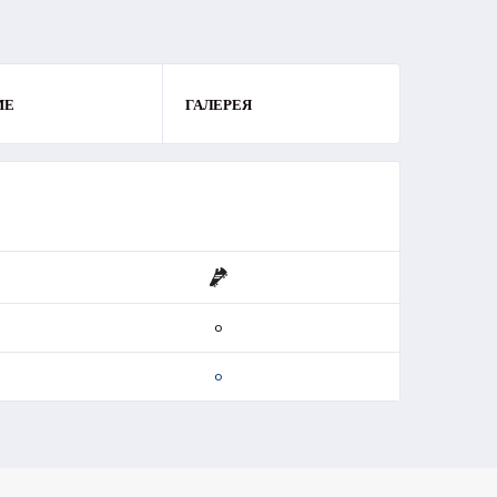
МЕ
ГАЛЕРЕЯ
0
0