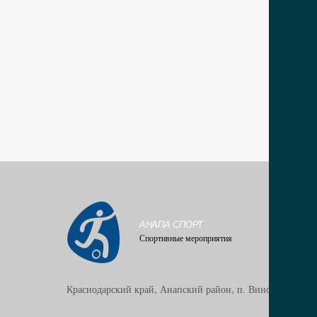
АНАПА СПОРТ
Спортивные мероприятия
Краснодарский край, Анапский район, п. Виноградный