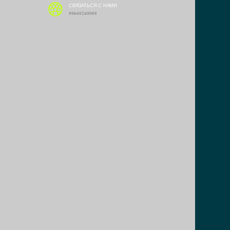
СВЯЗАТЬСЯ С НАМИ
89649240088