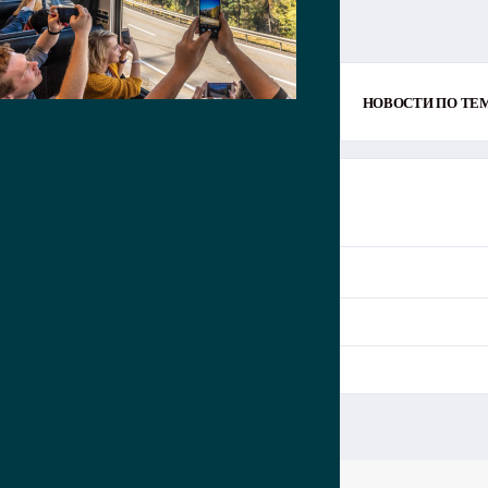
за все время
БИОГРАФИЯ
НОВОСТИ ПО ТЕ
КЛУБ
ФК Олимп
-