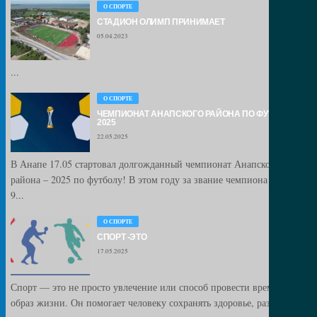
О СПОРТЕ
СТАДИОН ОЛИМП ПРИНИМАЕТ
05.04.2023
...
О СПОРТЕ
ЧЕМПИОНАТ АНАПСКОГО РАЙОНА ПО ФУТБОЛУ –
2025
22.05.2025
В Анапе 17.05 стартовал долгожданный чемпионат Анапского
района – 2025 по футболу! В этом году за звание чемпиона сразятся
9...
О СПОРТЕ
СПОРТ -ЭТО
17.05.2025
Спорт — это не просто увлечение или способ провести время, это
образ жизни. Он помогает человеку сохранять здоровье, развивать