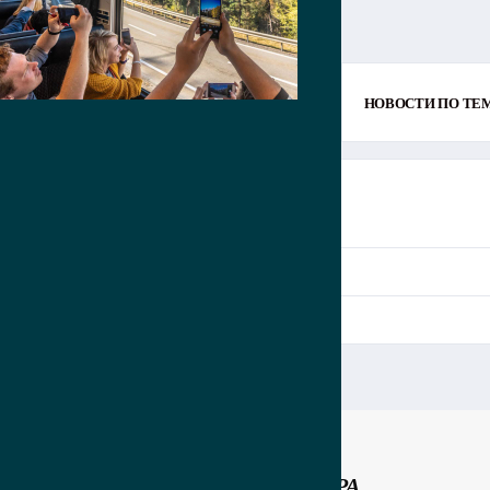
за все время
БИОГРАФИЯ
НОВОСТИ ПО ТЕ
КЛУБ
-
СПОНСОРЫ ТУРНИРА