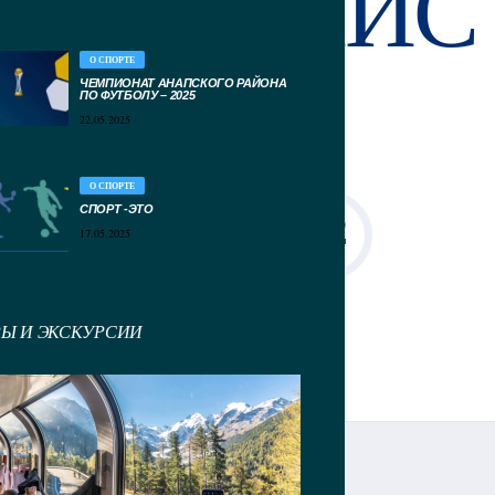
ДЕНИС
О СПОРТЕ
ЧЕМПИОНАТ АНАПСКОГО РАЙОНА
ПО ФУТБОЛУ – 2025
ВОЗРАСТ
22.05.2025
23 Лет
О СПОРТЕ
СПОРТ -ЭТО
0
0.00
17.05.2025
Голы за
Ассисты
игру
за игру
РЫ И ЭКСКУРСИИ
50.0
В