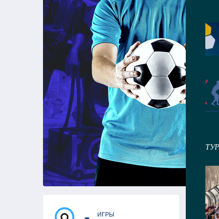
ТУ
-
ИГРЫ