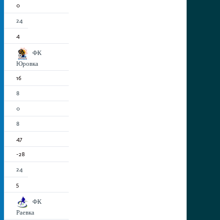
0
24
4
ФК
Юровка
16
8
0
8
47
-28
24
5
ФК
Раевка