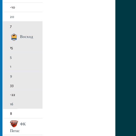
-10
20
7
Восход
15
5
1
9
33
-22
16
8
ФК
Пегас