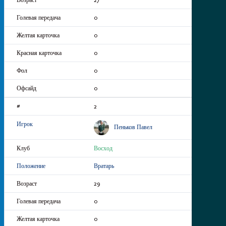
0
0
0
0
0
2
Пеньков Павел
Восход
Вратарь
29
0
0