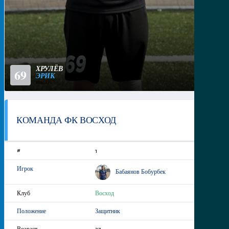
ХРУЛЁВ
69
ЭРИК
ВРАТАРЬ
КОМАНДА ФК ВОСХОД
1
Бабаянов Бобурбек
Восход
Защитник
27