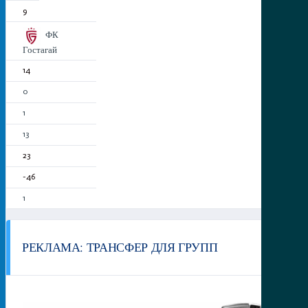
9
ФК
Гостагай
14
0
1
13
23
-46
1
РЕКЛАМА: ТРАНСФЕР ДЛЯ ГРУПП