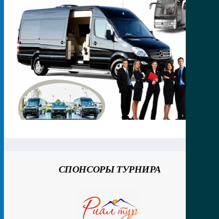
СПОНСОРЫ ТУРНИРА