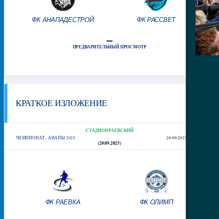
ФК АНАПАДЕСТРОЙ
ФК РАССВЕТ
–
ПРЕДВАРИТЕЛЬНЫЙ ПРОСМОТР
КРАТКОЕ ИЗЛОЖЕНИЕ
СТАДИОН РАЕВСКИЙ
ЧЕМПИОНАТ - АНАПЫ 2025
20.09.2025
17:00
(20.09.2025)
ФК РАЕВКА
ФК ОЛИМП