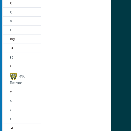
15
13
0
2
103
81
39
2
ФК
Понтос
15
12
2
1
52