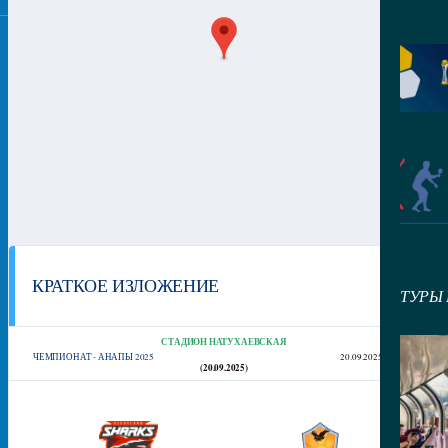
КРАТКОЕ ИЗЛОЖЕНИЕ
ТУРЫ
СТАДИОН НАТУХАЕВСКАЯ
ЧЕМПИОНАТ - АНАПЫ 2025
20.09.2025
17:00
(20.09.2025)