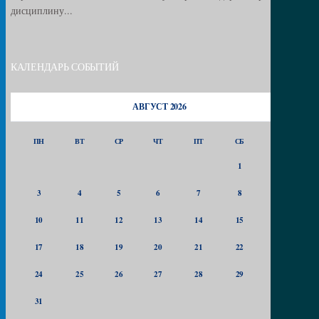
дисциплину...
КАЛЕНДАРЬ СОБЫТИЙ
АВГУСТ 2026
ПН
ВТ
СР
ЧТ
ПТ
СБ
ВС
1
2
3
4
5
6
7
8
9
10
11
12
13
14
15
16
17
18
19
20
21
22
23
24
25
26
27
28
29
30
31