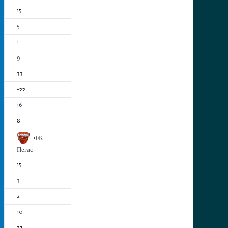
15
5
1
9
33
-22
16
8
ФК
Пегас
15
3
2
10
27