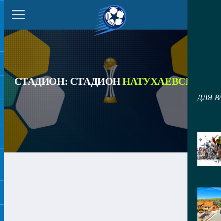
СТАДИОН: СТАДИОН
НАТУХАЕВСКАЯ
ДЛЯ В