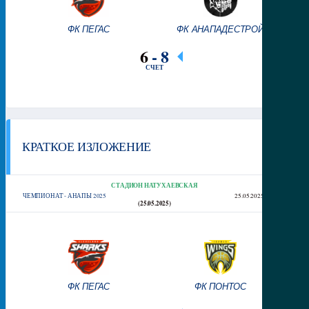
ФК ПЕГАС
ФК АНАПАДЕСТРОЙ
6
-
8
СЧЕТ
КРАТКОЕ ИЗЛОЖЕНИЕ
СТАДИОН НАТУХАЕВСКАЯ
ЧЕМПИОНАТ - АНАПЫ 2025
25.05.2025
17:30
(25.05.2025)
ФК ПЕГАС
ФК ПОНТОС