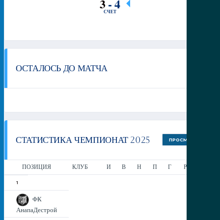
3
-
4
СЧЕТ
ОСТАЛОСЬ ДО МАТЧА
СТАТИСТИКА ЧЕМПИОНАТ 2025
ПРОСМОТР
ПОЗИЦИЯ
КЛУБ
И
В
Н
П
Г
РМ
О
1
ФК
АнапаДестрой