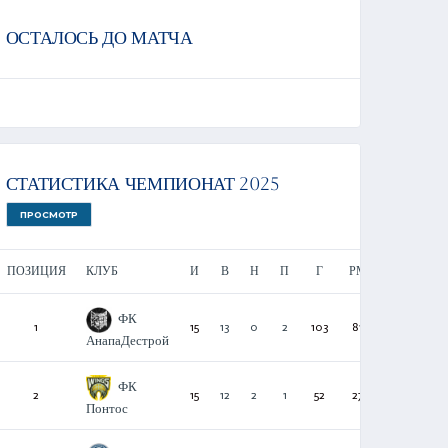
ОСТАЛОСЬ ДО МАТЧА
СТАТИСТИКА ЧЕМПИОНАТ 2025
ПРОСМОТР
ПОЗИЦИЯ
КЛУБ
И
В
Н
П
Г
РМ
О
ФК
1
15
13
0
2
103
81
39
АнапаДестрой
ФК
2
15
12
2
1
52
27
38
Понтос