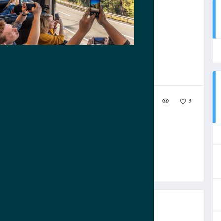
ХРУЛЁВ ЭРИК
18.07.2008
...
АЛЁНА (ФК ВОСХОД)
5
АЛЬВОВСКИЙ ЮРИЙ