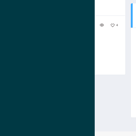
...
АЛЁНА (ФК ВОСХОД)
4