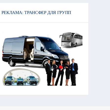
РЕКЛАМА: ТРАНСФЕР ДЛЯ ГРУПП