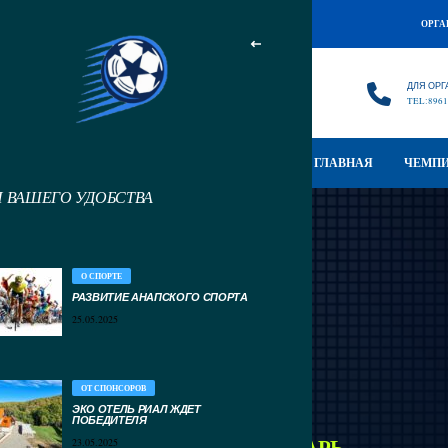
ОРГА
ДЛЯ ОРГ
TEL:8961
ГЛАВНАЯ
ЧЕМПИ
Я ВАШЕГО УДОБСТВА
О СПОРТЕ
РАЗВИТИЕ АНАПСКОГО СПОРТА
25.05.2025
ОТ СПОНСОРОВ
ЭКО ОТЕЛЬ РИАЛ ЖДЕТ
ПОБЕДИТЕЛЯ
ПОЛОЖЕНИЕ:
ВРАТАРЬ
23.05.2025