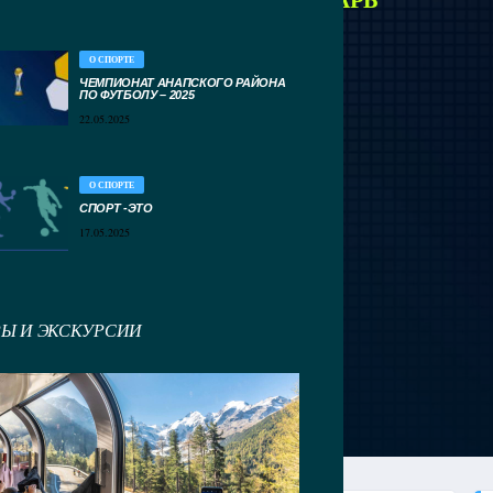
О СПОРТЕ
ЧЕМПИОНАТ АНАПСКОГО РАЙОНА
ПО ФУТБОЛУ – 2025
22.05.2025
О СПОРТЕ
СПОРТ -ЭТО
17.05.2025
РЫ И ЭКСКУРСИИ