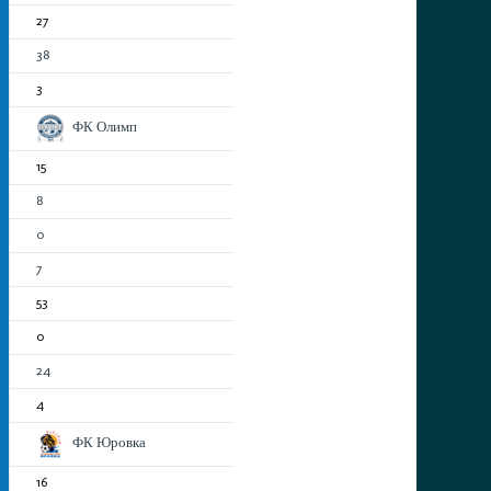
27
38
3
ФК Олимп
15
8
0
7
53
0
24
4
ФК Юровка
16