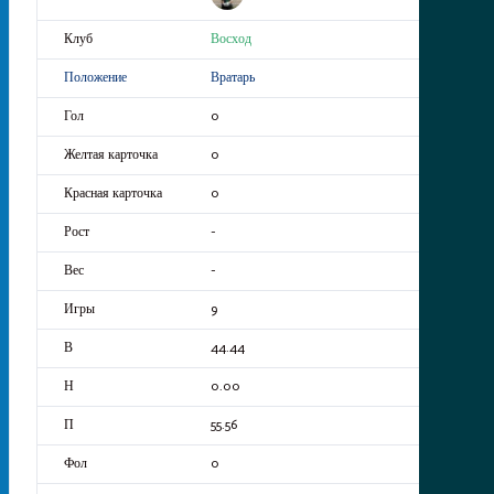
Восход
Вратарь
0
0
0
-
-
9
44.44
0.00
55.56
0