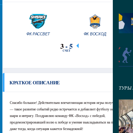
ФК РАССВЕТ
ФК ВОСХОД
3
-
5
СЧЕТ
КРАТКОЕ ОПИСАНИЕ
ТУРЫ
Спасибо большое! Действительно впечатляющая история игры получилась
— такое развитие событий редко встречается и добавляет футболу особый
шарм и интригу. Поздравляю команду ФК «Восход» с победой,
продемонстрировавшей волю к победе и умение выкладываться на полную
даже тогда, когда ситуация кажется безнадежной!