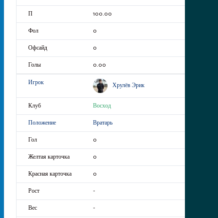
100.00
0
0
0.00
Хрулёв Эрик
Восход
Вратарь
0
0
0
-
-