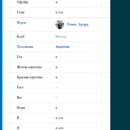
0
0.00
Помаз Эдуард
Восход
Защитник
0
0
0
-
-
2
0.00
0.00