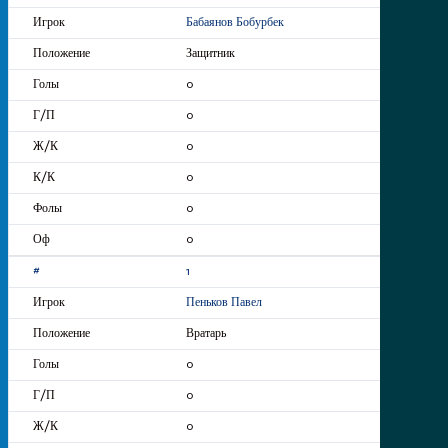
Бабаянов Бобурбек
Защитник
0
0
0
0
0
0
1
Пеньков Павел
Вратарь
0
0
0