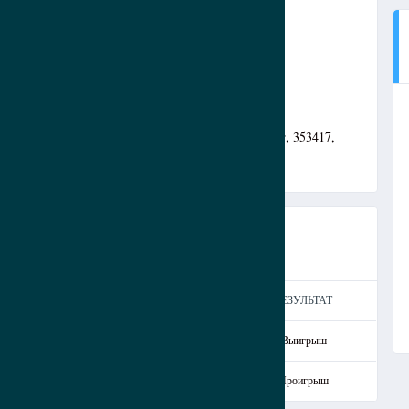
а, Краснодарский край, Южный федеральный округ, 353417,
 ТАЙМ
ГОЛЫ
ВЛАДЕНИЕ
РЕЗУЛЬТАТ
2
5
60
Выигрыш
1
2
40
Проигрыш