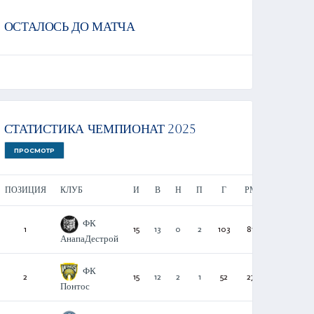
ОСТАЛОСЬ ДО МАТЧА
СТАТИСТИКА ЧЕМПИОНАТ 2025
ПРОСМОТР
ПОЗИЦИЯ
КЛУБ
И
В
Н
П
Г
РМ
О
ФК
1
15
13
0
2
103
81
39
АнапаДестрой
ФК
2
15
12
2
1
52
27
38
Понтос