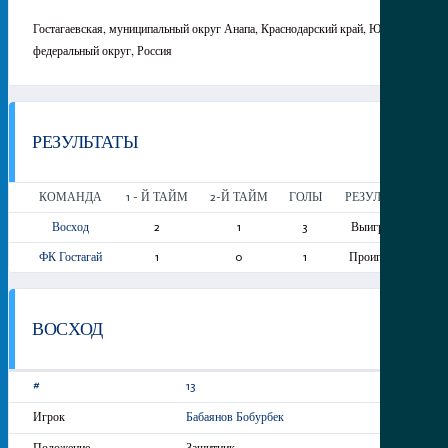
Гостагаевская, муниципальный округ Анапа, Краснодарский край, Южный
федеральный округ, Россия
РЕЗУЛЬТАТЫ
КОМАНДА
1 - Й ТАЙМ
2-Й ТАЙМ
ГОЛЫ
РЕЗУЛЬТАТ
Восход
2
1
3
Выигрыш
ФК Гостагай
1
0
1
Проигрыш
ВОСХОД
13
Бабаянов Бобурбек