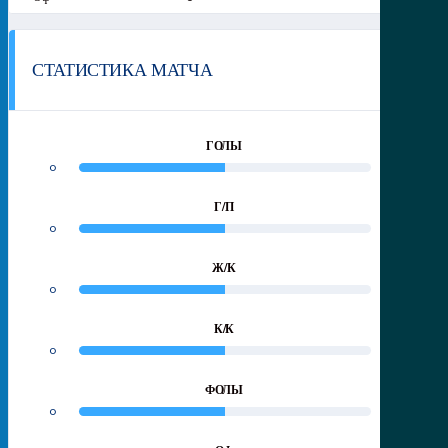
СТАТИСТИКА МАТЧА
ГОЛЫ
0
0
Г/П
0
0
Ж/К
0
0
К/К
0
0
ФОЛЫ
0
0