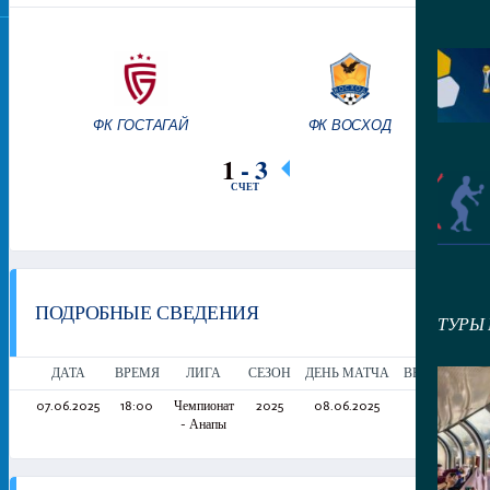
ФК ГОСТАГАЙ
ФК ВОСХОД
1
-
3
СЧЕТ
ПОДРОБНЫЕ СВЕДЕНИЯ
ТУРЫ
ДАТА
ВРЕМЯ
ЛИГА
СЕЗОН
ДЕНЬ МАТЧА
ВРЕМЯ МАТЧ
07.06.2025
18:00
Чемпионат
2025
08.06.2025
90'
- Анапы