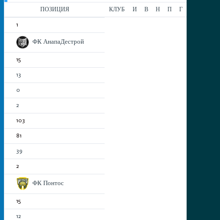
ПОЗИЦИЯ
КЛУБ
И
В
Н
П
Г
РМ
О
1
ФК АнапаДестрой
15
13
0
2
103
81
39
2
ФК Понтос
15
12