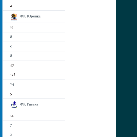
4
ФК Юровка
16
8
0
8
47
-28
24
5
ФК Раевка
14
7
2