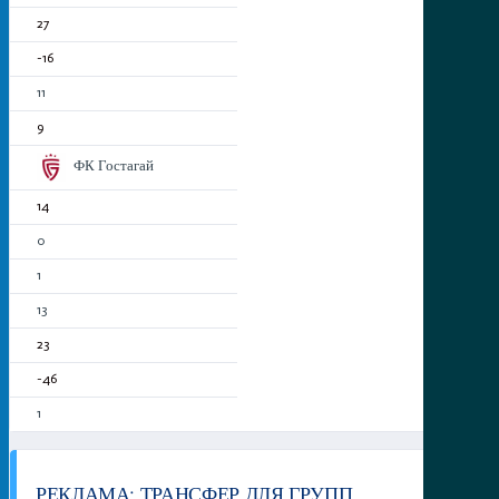
27
-16
11
9
ФК Гостагай
14
0
1
13
23
-46
1
РЕКЛАМА: ТРАНСФЕР ДЛЯ ГРУПП