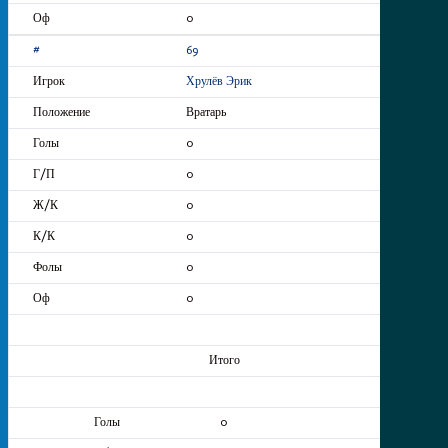
0
69
Хрулёв Эрик
Вратарь
0
0
0
0
0
0
Итого
0