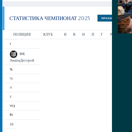
СТАТИСТИКА ЧЕМПИОНАТ 2025
ПРОСМОТР
ПОЗИЦИЯ
КЛУБ
И
В
Н
П
Г
РМ
О
1
ФК
АнапаДестрой
15
13
0
2
103
81
39