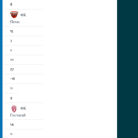
8
ФК
Пегас
15
3
2
10
27
-16
11
9
ФК
Гостагай
14
0