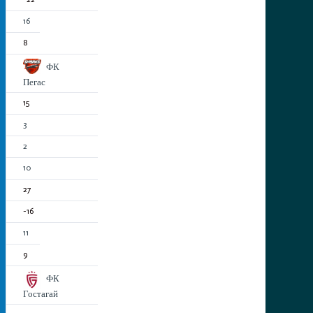
16
8
ФК
Пегас
15
3
2
10
27
-16
11
9
ФК
Гостагай