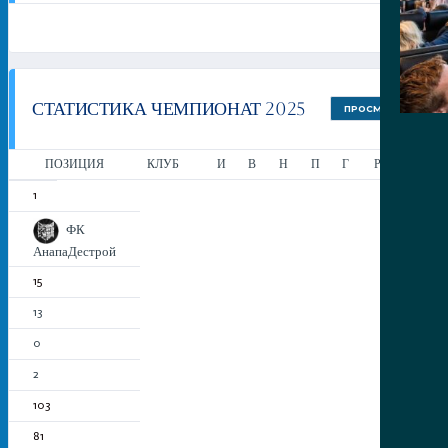
СТАТИСТИКА ЧЕМПИОНАТ 2025
ПРОСМОТР
ПОЗИЦИЯ
КЛУБ
И
В
Н
П
Г
РМ
О
1
ФК
АнапаДестрой
15
13
0
2
103
81