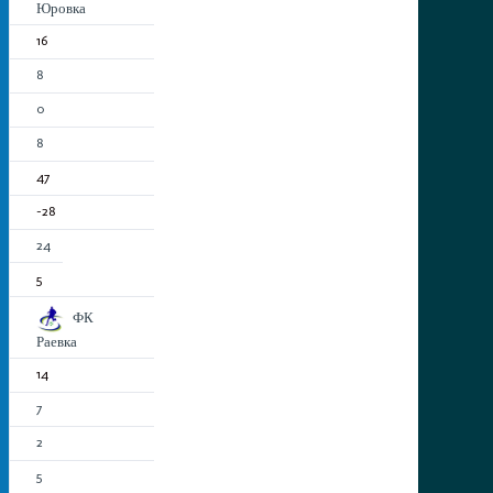
Юровка
16
8
0
8
47
-28
24
5
ФК
Раевка
14
7
2
5