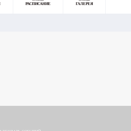
Ы
РАСПИСАНИЕ
ГАЛЕРЕЯ