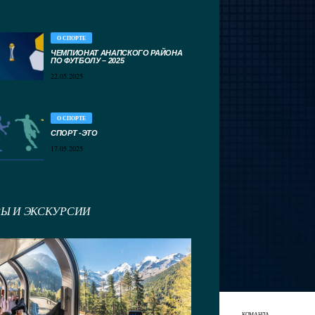
О СПОРТЕ
ЧЕМПИОНАТ АНАПСКОГО РАЙОНА
ПО ФУТБОЛУ – 2025
22.05.2025
О СПОРТЕ
СПОРТ -ЭТО
17.05.2025
РЫ И ЭКСКУРСИИ
КОМАНДА
КОМАНДА