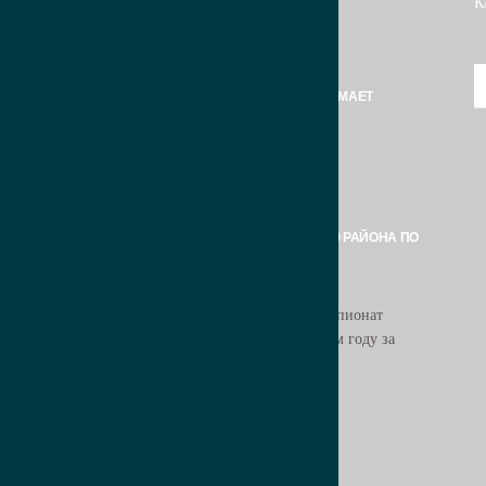
ПОПУЛЯРНЫЕ НОВОСТИ
К
О СПОРТЕ
СТАДИОН ОЛИМП ПРИНИМАЕТ
05.04.2023
...
О СПОРТЕ
ЧЕМПИОНАТ АНАПСКОГО РАЙОНА ПО
ФУТБОЛУ – 2025
22.05.2025
В Анапе 17.05 стартовал долгожданный чемпионат
Анапского района – 2025 по футболу! В этом году за
звание чемпиона сразятся 9...
О СПОРТЕ
СПОРТ -ЭТО
17.05.2025