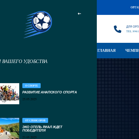
ОРГА
ДЛЯ ОРГ
TEL:8961
ГЛАВНАЯ
ЧЕМПИ
Я ВАШЕГО УДОБСТВА
О СПОРТЕ
РАЗВИТИЕ АНАПСКОГО СПОРТА
25.05.2025
ОТ СПОНСОРОВ
ЭКО ОТЕЛЬ РИАЛ ЖДЕТ
ПОБЕДИТЕЛЯ
ФК
ПЕГАС
23.05.2025