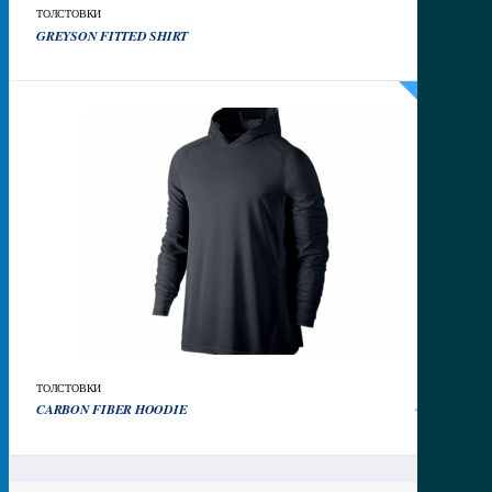
ТОЛСТОВКИ
50
₽
GREYSON FITTED SHIRT
РАСПРОДАЖА!
ТОЛСТОВКИ
Первонач
Теку
35
₽
CARBON FIBER HOODIE
45
₽
цена
цена:
составля
35₽.
45₽.