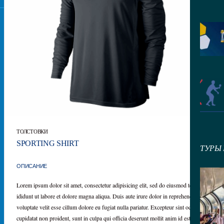
ТОЛСТОВКИ
40
₽
SPORTING SHIRT
ТУРЫ
ОПИСАНИЕ
Lorem ipsum dolor sit amet, consectetur adipisicing elit, sed do eiusmod tempor
ididunt ut labore et dolore magna aliqua. Duis aute irure dolor in reprehenderit in
voluptate velit esse cillum dolore eu fugiat nulla pariatur. Excepteur sint occaecat
cupidatat non proident, sunt in culpa qui officia deserunt mollit anim id est