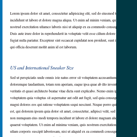
Lorem ipsum dolor sit amet, consectetur adipisicing elit, sed do eiusmod tempor
incididunt ut labore et dolore magna aliqua. Ut enim ad minim veniam, quis eder
nostrud exercitation ullamco laboris nisi ut aliquip ex ea commodo consequat.
Duis aute irure dolor in reprehenderit in voluptate velit esse cillum dolore eu
fugiat nulla pariatur. Excepteur sint occaecat cupidatat non proident, sunt in culpa
qui officia deserunt mollit anim id est laborum.
US and International Sneaker Size
Sed ut perspiciatis unde omnis iste natus error sit voluptatem accusantium
doloremque laudantium, totam rem aperiam, eaque ipsa quae ab illo inventore
veritatis et quasi architecto beatae vitae dicta sunt explicabo. Nemo enim ipsam
voluptatem quia voluptas sit aspernatur aut odit aut fugit, sed quia consequuntur
magni dolores eos qui ratione voluptatem sequi nesciunt. Neque porro quisquam
est, qui dolorem ipsum quia dolor sit amet, consectetur, adipisci velit, sed quia
non numquam eius modi tempora incidunt ut labore et dolore magnam aliquam
quaerat voluptatem. Ut enim ad minima veniam, quis nostrum exercitationem
ullam corporis suscipit laboriosam, nisi ut aliquid ex ea commodi consequatur?