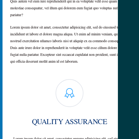
Quis autem vel eum iure reprehenderit qui in ea voluptate velit esse quam nihil
molestiae consequatur, vel illum qui dolorem eum fugiat quo voluptas nulla
pariatur?
Lorem ipsum dolor sit amet, consectetur adipisicing elit, sed do eiusmod tempor
incididunt ut labore et dolore magna aliqua. Ut enim ad minim veniam, quis
nostrud exercitation ullamco laboris nisi ut aliquip ex ea commodo consequat.
Duis aute irure dolor in reprehenderit in voluptate velit esse cillum dolore eu
fugiat nulla pariatur. Excepteur sint occaecat cupidatat non proident, sunt in culpa
qui officia deserunt mollit anim id est laborum.
QUALITY ASSURANCE
Lorem ipsum dolor sit amet, consectetur enrume adipisicing elit, sed eiusmod