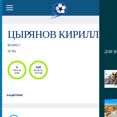
ЦЫРЯНОВ КИРИЛЛ
ВОЗРАСТ
ДЛЯ В
20 Лет
0
0.00
Голы за
Ассисты
игру
за игру
ЗАЩИТНИК