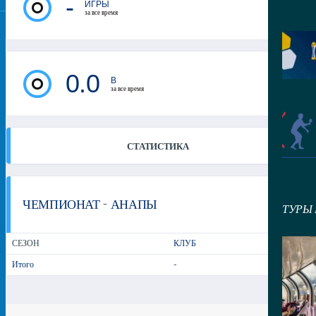
-
ИГРЫ
за все время
0.0
В
за все время
СТАТИСТИКА
ЧЕМПИОНАТ - АНАПЫ
ТУРЫ
СЕЗОН
КЛУБ
Итого
-