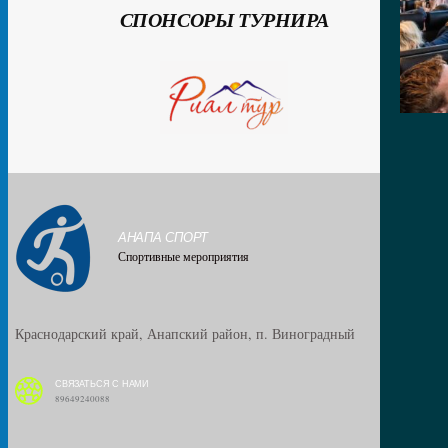
СПОНСОРЫ ТУРНИРА
АНАПА СПОРТ
Спортивные мероприятия
Краснодарский край, Анапский район, п. Виноградный
СВЯЗАТЬСЯ С НАМИ
89649240088