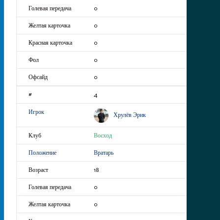
0
0
0
0
0
4
Хрулёв Эрик
Восход
Вратарь
18
0
0