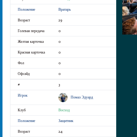
Вратарь
29
0
0
0
0
0
3
Помаз Эдуард
Восход
Защитник
24