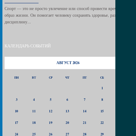
Спорт — это не просто увлечение или способ провести время, это
образ жизни. Он помогает человеку сохранять здоровье, развивать
дисциплину...
КАЛЕНДАРЬ СОБЫТИЙ
АВГУСТ 2026
ПН
ВТ
СР
ЧТ
ПТ
СБ
ВС
1
2
3
4
5
6
7
8
9
10
11
12
13
14
15
16
17
18
19
20
21
22
23
24
25
26
27
28
29
30