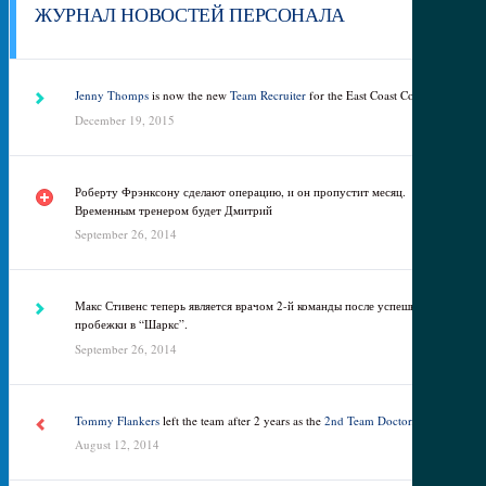
ЖУРНАЛ НОВОСТЕЙ ПЕРСОНАЛА
Jenny Thomps
is now the new
Team Recruiter
for the East Coast Colleges.
December 19, 2015
Роберту Фрэнксону сделают операцию, и он пропустит месяц.
Временным тренером будет Дмитрий
September 26, 2014
Макс Стивенс теперь является врачом 2-й команды после успешной
пробежки в “Шаркс”.
September 26, 2014
Tommy Flankers
left the team after 2 years as the
2nd Team Doctor
.
August 12, 2014