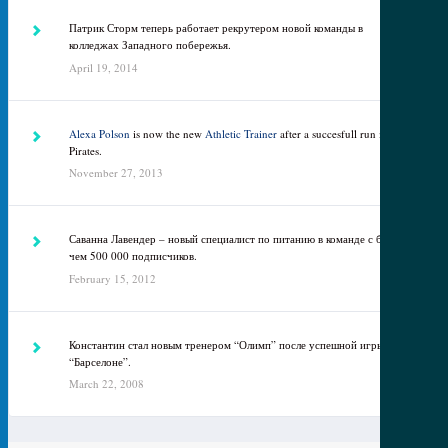
Патрик Сторм теперь работает рекрутером новой команды в
колледжах Западного побережья.
April 19, 2014
Alexa Polson
is now the new
Athletic Trainer
after a succesfull run in the
Pirates.
November 27, 2013
Саванна Лавендер – новый специалист по питанию в команде с более
чем 500 000 подписчиков.
February 15, 2012
Константин стал новым тренером “Олимп” после успешной игры в
“Барселоне”.
March 22, 2008