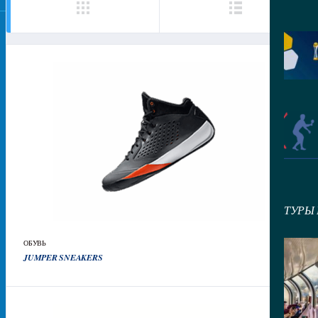
ТУРЫ
ОБУВЬ
30
₽
JUMPER SNEAKERS