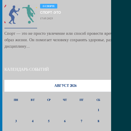
О СПОРТЕ
СПОРТ -ЭТО
17.05.2025
Спорт — это не просто увлечение или способ провести время, это
образ жизни. Он помогает человеку сохранять здоровье, развивать
дисциплину...
КАЛЕНДАРЬ СОБЫТИЙ
АВГУСТ 2026
ПН
ВТ
СР
ЧТ
ПТ
СБ
ВС
1
2
3
4
5
6
7
8
9