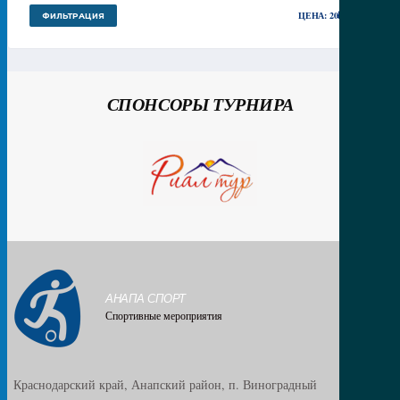
МИН
МАКС
ЦЕНА:
20₽
—
30₽
ФИЛЬТРАЦИЯ
ЦЕНА
ЦЕНА
СПОНСОРЫ ТУРНИРА
АНАПА СПОРТ
Спортивные мероприятия
Краснодарский край, Анапский район, п. Виноградный