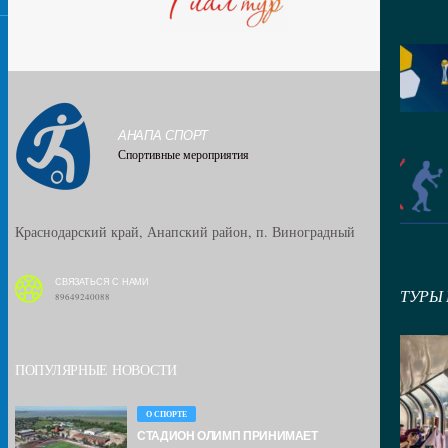
АНАПА СПОРТ
Спортивные мероприятия
Краснодарский край, Анапский район, п. Виноградный
СВЯЗАТЬСЯ С НАМИ
ТУРЫ
89649240088
ПОПУЛЯРНЫЕ НОВОСТИ
О СПОРТЕ
СТАДИОН ОЛИМП ПРИНИМАЕТ