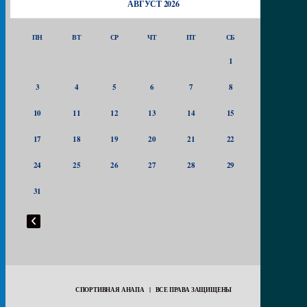
АВГУСТ 2026
ПН
ВТ
СР
ЧТ
ПТ
СБ
ВС
1
2
3
4
5
6
7
8
9
10
11
12
13
14
15
16
17
18
19
20
21
22
23
24
25
26
27
28
29
30
31
СПОРТИВНАЯ АНАПА | ВСЕ ПРАВА ЗАЩИЩЕНЫ