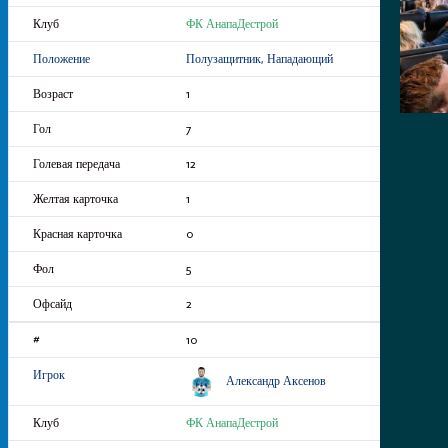
ФК АнапаДестрой
Полузащитник, Нападающий
1
7
12
1
0
5
2
10
Александр Аксенов
ФК АнапаДестрой