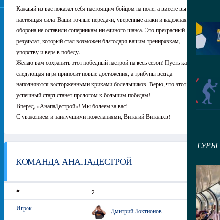
Каждый из вас показал себя настоящим бойцом на поле, а вместе вы –
настоящая сила. Ваши точные передачи, уверенные атаки и надежная
оборона не оставили соперникам ни единого шанса. Это прекрасный
результат, который стал возможен благодаря вашим тренировкам,
упорству и вере в победу.
Желаю вам сохранить этот победный настрой на весь сезон! Пусть каждая
следующая игра приносит новые достижения, а трибуны всегда
наполняются восторженными криками болельщиков. Верю, что этот
успешный старт станет прологом к большим победам!
Вперед, «АнапаДестрой»! Мы болеем за вас!
С уважением и наилучшими пожеланиями, Виталий Витальев!
ТУРЫ
КОМАНДА АНАПАДЕСТРОЙ
9
Дмитрий Локтионов