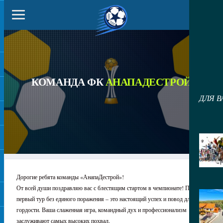
КОМАНДА ФК
АНАПАДЕСТРОЙ
ДЛЯ В
Дорогие ребята команды «АнапаДестрой»!
От всей души поздравляю вас с блестящим стартом в чемпионате! Пройти
первый тур без единого поражения – это настоящий успех и повод для
гордости. Ваша слаженная игра, командный дух и профессионализм
заслуживают самых высоких похвал.