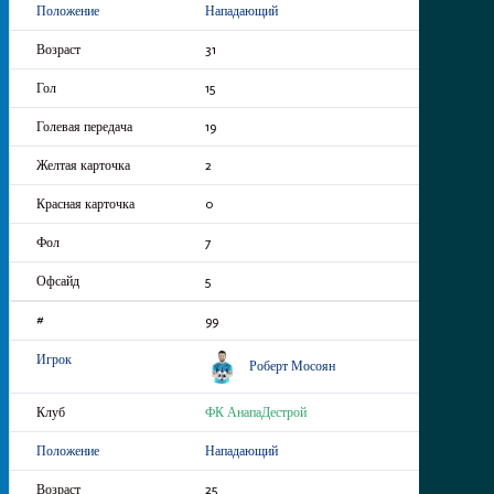
Нападающий
31
15
19
2
0
7
5
99
Роберт Мосоян
ФК АнапаДестрой
Нападающий
25