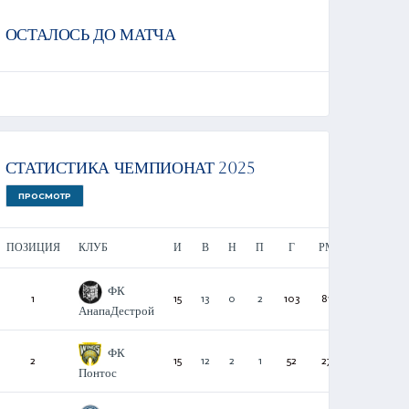
ОСТАЛОСЬ ДО МАТЧА
СТАТИСТИКА ЧЕМПИОНАТ 2025
ПРОСМОТР
ПОЗИЦИЯ
КЛУБ
И
В
Н
П
Г
РМ
О
ФК
1
15
13
0
2
103
81
39
АнапаДестрой
ФК
2
15
12
2
1
52
27
38
Понтос