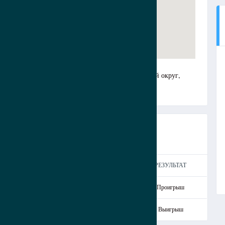
г Анапа, Краснодарский край, Южный федеральный округ,
ГОЛЫ
ВЛАДЕНИЕ
Ж/К
К/К
РЕЗУЛЬТАТ
0
50
0
0
Проигрыш
1
50
0
0
Выигрыш